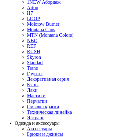
1NEW Абордаж
Arton
H7
LOOP
Molotow Burner
Montana Cans
MTN (Montana Colors)
NBQ
REF
RUSH
Skyron
Standart
Trane
Грунты
Декоративная серия
Кэпы
Лаки
Мастики
Перчатки
Смывка краски
Техническая линейка
Элтранс
Одежда и аксессуары
Аксессуары
Брюки и джинсы