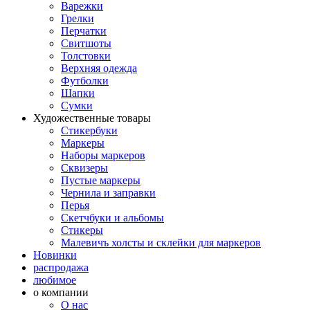
Варежки
Грелки
Перчатки
Свитшоты
Толстовки
Верхняя одежда
Футболки
Шапки
Сумки
Художественные товары
Стикербуки
Маркеры
Наборы маркеров
Сквизеры
Пустые маркеры
Чернила и заправки
Перья
Скетчбуки и альбомы
Стикеры
Малевичъ холсты и склейки для маркеров
Новинки
распродажа
любимое
о компании
О нас