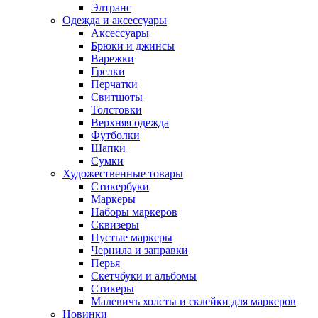
Элтранс
Одежда и аксессуары
Аксессуары
Брюки и джинсы
Варежки
Грелки
Перчатки
Свитшоты
Толстовки
Верхняя одежда
Футболки
Шапки
Сумки
Художественные товары
Стикербуки
Маркеры
Наборы маркеров
Сквизеры
Пустые маркеры
Чернила и заправки
Перья
Скетчбуки и альбомы
Стикеры
Малевичъ холсты и склейки для маркеров
Новинки