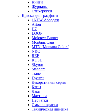
Книги
Журналы
Стикербуки
Краска для граффити
1NEW Абордаж
Arton
H7
LOOP
Molotow Burner
Montana Cans
MTN (Montana Colors)
NBQ
REF
RUSH
Skyron
Standart
Trane
Грунты
Декоративная серия
Кэпы
Лаки
Мастики
Перчатки
Смывка краски
Техническая линейка