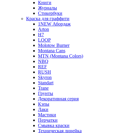
Книги
Журналы
Стикербуки
Краска для граффити
1NEW Абордаж
Arton
H7
LOOP
Molotow Burner
Montana Cans
MTN (Montana Colors)
NBQ
REF
RUSH
Skyron
Standart
Trane
Грунты
Декоративная серия
Кэпы
Лаки
Мастики
Перчатки
Смывка краски
Техническая линейка