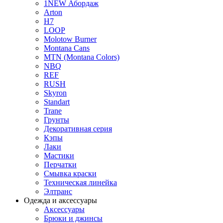
1NEW Абордаж
Arton
H7
LOOP
Molotow Burner
Montana Cans
MTN (Montana Colors)
NBQ
REF
RUSH
Skyron
Standart
Trane
Грунты
Декоративная серия
Кэпы
Лаки
Мастики
Перчатки
Смывка краски
Техническая линейка
Элтранс
Одежда и аксессуары
Аксессуары
Брюки и джинсы