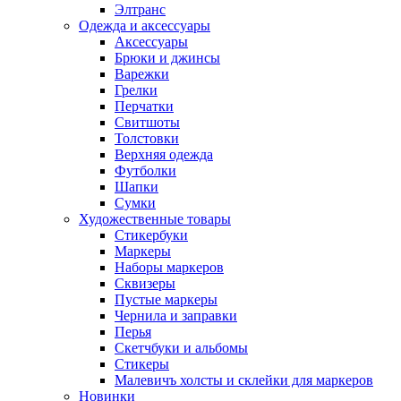
Элтранс
Одежда и аксессуары
Аксессуары
Брюки и джинсы
Варежки
Грелки
Перчатки
Свитшоты
Толстовки
Верхняя одежда
Футболки
Шапки
Сумки
Художественные товары
Стикербуки
Маркеры
Наборы маркеров
Сквизеры
Пустые маркеры
Чернила и заправки
Перья
Скетчбуки и альбомы
Стикеры
Малевичъ холсты и склейки для маркеров
Новинки