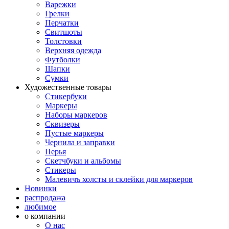
Варежки
Грелки
Перчатки
Свитшоты
Толстовки
Верхняя одежда
Футболки
Шапки
Сумки
Художественные товары
Стикербуки
Маркеры
Наборы маркеров
Сквизеры
Пустые маркеры
Чернила и заправки
Перья
Скетчбуки и альбомы
Стикеры
Малевичъ холсты и склейки для маркеров
Новинки
распродажа
любимое
о компании
О нас