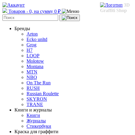
3D
Graffiti Shop
Товаров - 0, на сумму 0 ₽
Бренды
Arton
Ecko unltd
Grog
H7
LOOP
Molotow
Montana
MTN
NBQ
On The Run
RUSH
Russian Roulette
SKYRON
TRANE
Книги и журналы
Книги
Журналы
Стикербуки
Краска для граффити