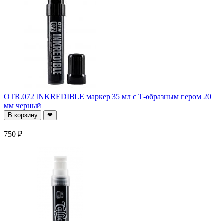
OTR.072 INKREDIBLE маркер 35 мл c Т-образным пером 20
мм черный
В корзину
❤
750 ₽