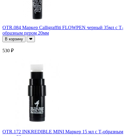
OTR.084 Маркер Calligraffiti FLOWPEN черный 35мл c Т-
образным пером 20мм
В корзину
❤
530 ₽
OTR.172 INKREDIBLE MINI Маркер 15 мл c Т-образным