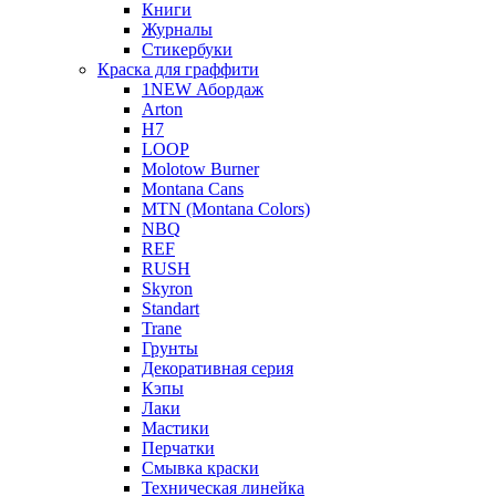
Книги
Журналы
Стикербуки
Краска для граффити
1NEW Абордаж
Arton
H7
LOOP
Molotow Burner
Montana Cans
MTN (Montana Colors)
NBQ
REF
RUSH
Skyron
Standart
Trane
Грунты
Декоративная серия
Кэпы
Лаки
Мастики
Перчатки
Смывка краски
Техническая линейка