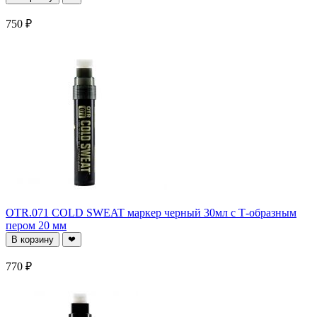
750 ₽
OTR.071 COLD SWEAT маркер черный 30мл c Т-образным
пером 20 мм
В корзину
❤
770 ₽