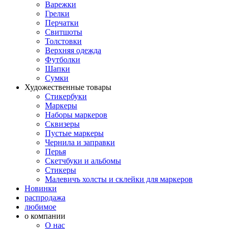
Варежки
Грелки
Перчатки
Свитшоты
Толстовки
Верхняя одежда
Футболки
Шапки
Сумки
Художественные товары
Стикербуки
Маркеры
Наборы маркеров
Сквизеры
Пустые маркеры
Чернила и заправки
Перья
Скетчбуки и альбомы
Стикеры
Малевичъ холсты и склейки для маркеров
Новинки
распродажа
любимое
о компании
О нас