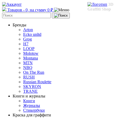
3D
Graffiti Shop
Товаров - 0, на сумму 0 ₽
Бренды
Arton
Ecko unltd
Grog
H7
LOOP
Molotow
Montana
MTN
NBQ
On The Run
RUSH
Russian Roulette
SKYRON
TRANE
Книги и журналы
Книги
Журналы
Стикербуки
Краска для граффити