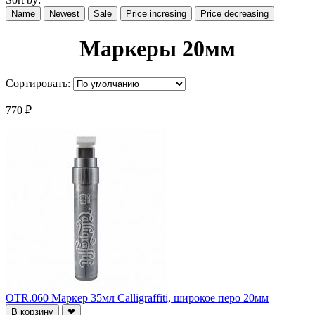
Name
Newest
Sale
Price incresing
Price decreasing
Маркеры 20мм
Сортировать:
770 ₽
OTR.060 Маркер 35мл Calligraffiti, широкое перо 20мм
В корзину
❤