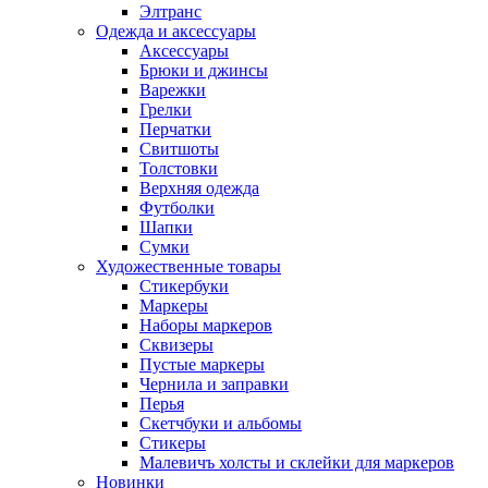
Элтранс
Одежда и аксессуары
Аксессуары
Брюки и джинсы
Варежки
Грелки
Перчатки
Свитшоты
Толстовки
Верхняя одежда
Футболки
Шапки
Сумки
Художественные товары
Стикербуки
Маркеры
Наборы маркеров
Сквизеры
Пустые маркеры
Чернила и заправки
Перья
Скетчбуки и альбомы
Стикеры
Малевичъ холсты и склейки для маркеров
Новинки