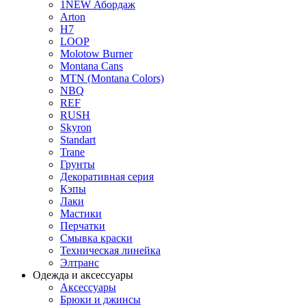
1NEW Абордаж
Arton
H7
LOOP
Molotow Burner
Montana Cans
MTN (Montana Colors)
NBQ
REF
RUSH
Skyron
Standart
Trane
Грунты
Декоративная серия
Кэпы
Лаки
Мастики
Перчатки
Смывка краски
Техническая линейка
Элтранс
Одежда и аксессуары
Аксессуары
Брюки и джинсы