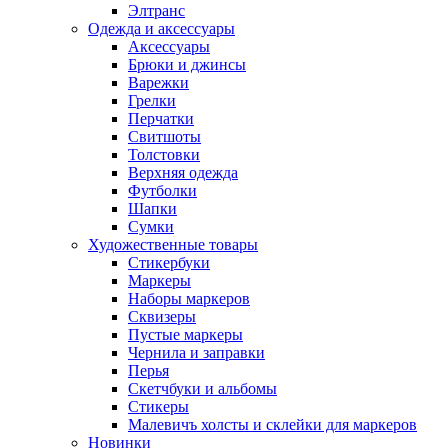
Элтранс
Одежда и аксессуары
Аксессуары
Брюки и джинсы
Варежки
Грелки
Перчатки
Свитшоты
Толстовки
Верхняя одежда
Футболки
Шапки
Сумки
Художественные товары
Стикербуки
Маркеры
Наборы маркеров
Сквизеры
Пустые маркеры
Чернила и заправки
Перья
Скетчбуки и альбомы
Стикеры
Малевичъ холсты и склейки для маркеров
Новинки