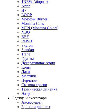
1NEW Абордаж
Arton
H7
LOOP
Molotow Burner
Montana Cans
MTN (Montana Colors)
NBQ
REF
RUSH
Skyron
Standart
Trane
Грунты
Декоративная серия
Кэпы
Лаки
Мастики
Перчатки
Смывка краски
Техническая линейка
Элтранс
Одежда и аксессуары
Аксессуары
Брюки и джинсы