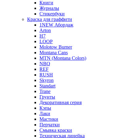
Книги
Журналы
Стикербуки
Краска для граффити
1NEW Абордаж
Arton
H7
LOOP
Molotow Burner
Montana Cans
MTN (Montana Colors)
NBQ
REF
RUSH
Skyron
Standart
Trane
Грунты
Декоративная серия
Кэпы
Лаки
Мастики
Перчатки
Смывка краски
Техническая линейка