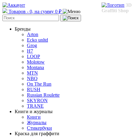
3D
Graffiti Shop
Товаров - 0, на сумму 0 ₽
Бренды
Arton
Ecko unltd
Grog
H7
LOOP
Molotow
Montana
MTN
NBQ
On The Run
RUSH
Russian Roulette
SKYRON
TRANE
Книги и журналы
Книги
Журналы
Стикербуки
Краска для граффити