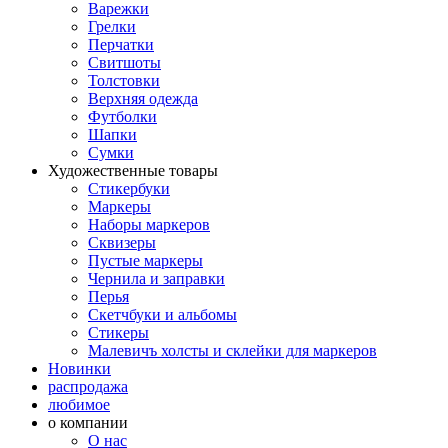
Варежки
Грелки
Перчатки
Свитшоты
Толстовки
Верхняя одежда
Футболки
Шапки
Сумки
Художественные товары
Стикербуки
Маркеры
Наборы маркеров
Сквизеры
Пустые маркеры
Чернила и заправки
Перья
Скетчбуки и альбомы
Стикеры
Малевичъ холсты и склейки для маркеров
Новинки
распродажа
любимое
о компании
О нас