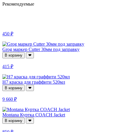
Рекомендуемые
450 ₽
Grog маркер Cutter 30мм под заправку
В корзину
❤
415 ₽
H7 краска для граффити 520мл
В корзину
❤
9 660 ₽
Montana Куртка COACH Jacket
В корзину
❤
850 ₽