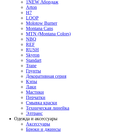
1NEW Абордаж
Arton
H7
LOOP
Molotow Burner
Montana Cans
MTN (Montana Colors)
NBQ
REF
RUSH
Skyron
Standart
Trane
Грунты
Декоративная серия
Кэпы
Лаки
Мастики
Перчатки
Смывка краски
Техническая линейка
Элтранс
Одежда и аксессуары
Аксессуары
Брюки и джинсы