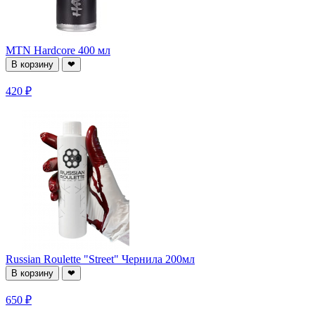
MTN Hardcore 400 мл
В корзину
❤
420 ₽
Russian Roulette "Street" Чернила 200мл
В корзину
❤
650 ₽