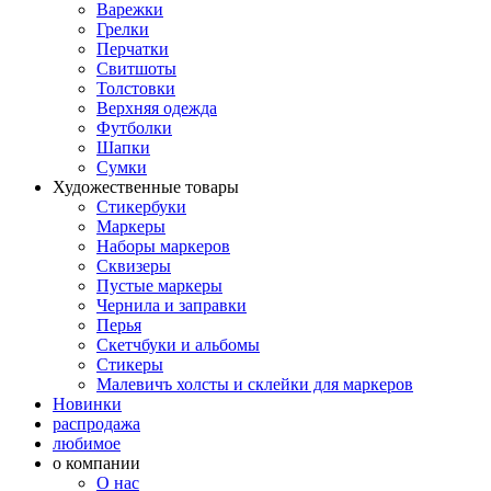
Варежки
Грелки
Перчатки
Свитшоты
Толстовки
Верхняя одежда
Футболки
Шапки
Сумки
Художественные товары
Стикербуки
Маркеры
Наборы маркеров
Сквизеры
Пустые маркеры
Чернила и заправки
Перья
Скетчбуки и альбомы
Стикеры
Малевичъ холсты и склейки для маркеров
Новинки
распродажа
любимое
о компании
О нас