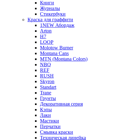
Книги
Журналы
Стикербуки
Краска для граффити
1NEW Абордаж
Arton
H7
LOOP
Molotow Burner
Montana Cans
MTN (Montana Colors)
NBQ
REF
RUSH
Skyron
Standart
Trane
Грунты
Декоративная серия
Кэпы
Лаки
Мастики
Перчатки
Смывка краски
Техническая линейка