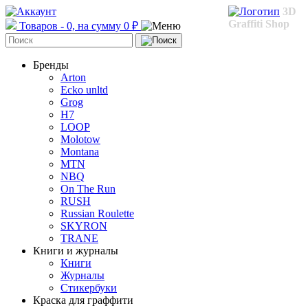
3D
Graffiti Shop
Товаров - 0, на сумму 0 ₽
Бренды
Arton
Ecko unltd
Grog
H7
LOOP
Molotow
Montana
MTN
NBQ
On The Run
RUSH
Russian Roulette
SKYRON
TRANE
Книги и журналы
Книги
Журналы
Стикербуки
Краска для граффити