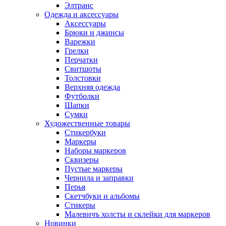
Элтранс
Одежда и аксессуары
Аксессуары
Брюки и джинсы
Варежки
Грелки
Перчатки
Свитшоты
Толстовки
Верхняя одежда
Футболки
Шапки
Сумки
Художественные товары
Стикербуки
Маркеры
Наборы маркеров
Сквизеры
Пустые маркеры
Чернила и заправки
Перья
Скетчбуки и альбомы
Стикеры
Малевичъ холсты и склейки для маркеров
Новинки