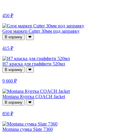
450 ₽
Grog маркер Cutter 30мм под заправку
В корзину
❤
415 ₽
H7 краска для граффити 520мл
В корзину
❤
9 660 ₽
Montana Куртка COACH Jacket
В корзину
❤
850 ₽
Montana сумка Slate 7360