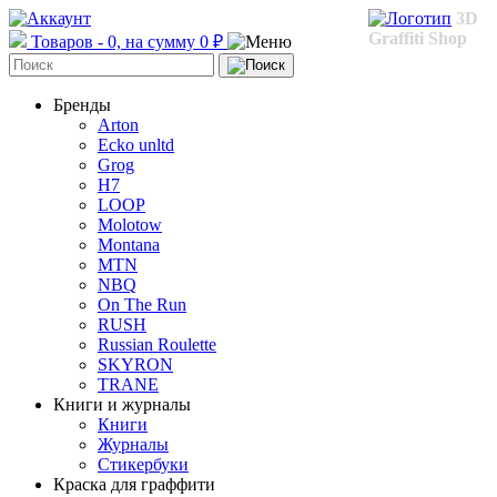
3D
Graffiti Shop
Товаров - 0, на сумму 0 ₽
Бренды
Arton
Ecko unltd
Grog
H7
LOOP
Molotow
Montana
MTN
NBQ
On The Run
RUSH
Russian Roulette
SKYRON
TRANE
Книги и журналы
Книги
Журналы
Стикербуки
Краска для граффити