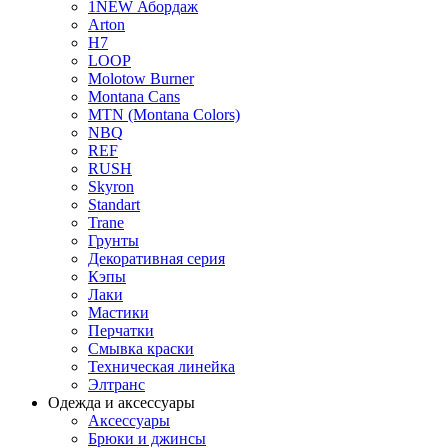
1NEW Абордаж
Arton
H7
LOOP
Molotow Burner
Montana Cans
MTN (Montana Colors)
NBQ
REF
RUSH
Skyron
Standart
Trane
Грунты
Декоративная серия
Кэпы
Лаки
Мастики
Перчатки
Смывка краски
Техническая линейка
Элтранс
Одежда и аксессуары
Аксессуары
Брюки и джинсы