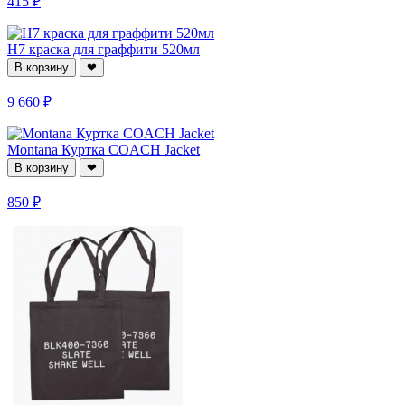
415 ₽
H7 краска для граффити 520мл
В корзину
❤
9 660 ₽
Montana Куртка COACH Jacket
В корзину
❤
850 ₽