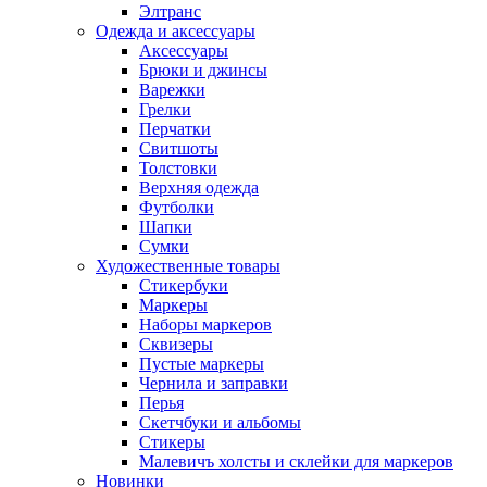
Элтранс
Одежда и аксессуары
Аксессуары
Брюки и джинсы
Варежки
Грелки
Перчатки
Свитшоты
Толстовки
Верхняя одежда
Футболки
Шапки
Сумки
Художественные товары
Стикербуки
Маркеры
Наборы маркеров
Сквизеры
Пустые маркеры
Чернила и заправки
Перья
Скетчбуки и альбомы
Стикеры
Малевичъ холсты и склейки для маркеров
Новинки