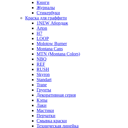
Книги
Журналы
Стикербуки
Краска для граффити
1NEW Абордаж
Arton
H7
LOOP
Molotow Burner
Montana Cans
MTN (Montana Colors)
NBQ
REF
RUSH
Skyron
Standart
Trane
Грунты
Декоративная серия
Кэпы
Лаки
Мастики
Перчатки
Смывка краски
Техническая линейка