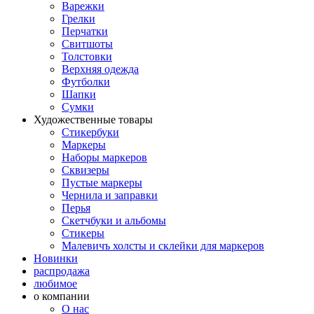
Варежки
Грелки
Перчатки
Свитшоты
Толстовки
Верхняя одежда
Футболки
Шапки
Сумки
Художественные товары
Стикербуки
Маркеры
Наборы маркеров
Сквизеры
Пустые маркеры
Чернила и заправки
Перья
Скетчбуки и альбомы
Стикеры
Малевичъ холсты и склейки для маркеров
Новинки
распродажа
любимое
о компании
О нас