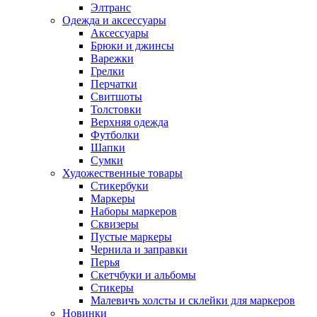
Элтранс
Одежда и аксессуары
Аксессуары
Брюки и джинсы
Варежки
Грелки
Перчатки
Свитшоты
Толстовки
Верхняя одежда
Футболки
Шапки
Сумки
Художественные товары
Стикербуки
Маркеры
Наборы маркеров
Сквизеры
Пустые маркеры
Чернила и заправки
Перья
Скетчбуки и альбомы
Стикеры
Малевичъ холсты и склейки для маркеров
Новинки