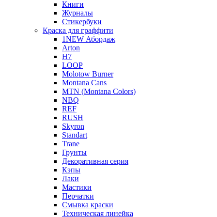
Книги
Журналы
Стикербуки
Краска для граффити
1NEW Абордаж
Arton
H7
LOOP
Molotow Burner
Montana Cans
MTN (Montana Colors)
NBQ
REF
RUSH
Skyron
Standart
Trane
Грунты
Декоративная серия
Кэпы
Лаки
Мастики
Перчатки
Смывка краски
Техническая линейка