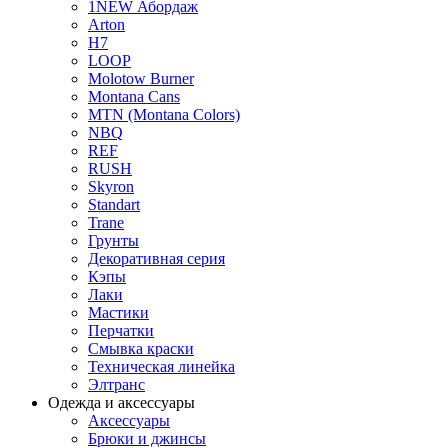
1NEW Абордаж
Arton
H7
LOOP
Molotow Burner
Montana Cans
MTN (Montana Colors)
NBQ
REF
RUSH
Skyron
Standart
Trane
Грунты
Декоративная серия
Кэпы
Лаки
Мастики
Перчатки
Смывка краски
Техническая линейка
Элтранс
Одежда и аксессуары
Аксессуары
Брюки и джинсы