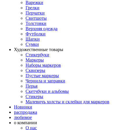
Варежки
Грелки
Перчатки
Свитшоты
Толстовки
Верхняя одежда
Футболки
Шапки
Сумки
Художественные товары
Стикербуки
Маркеры
Наборы маркеров
Сквизеры
Пустые маркеры
Чернила и заправки
Перья
Скетчбуки и альбомы
Стикеры
Малевичъ холсты и склейки для маркеров
Новинки
распродажа
любимое
о компании
О нас