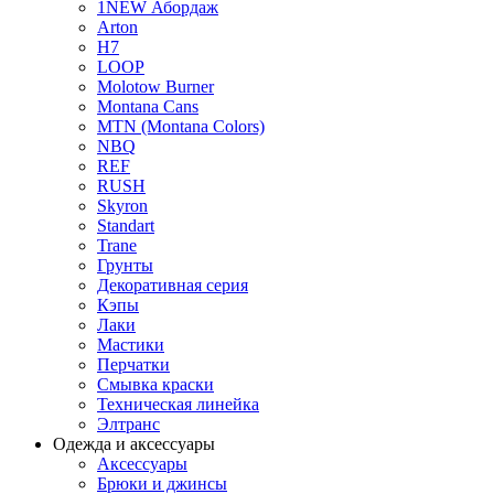
1NEW Абордаж
Arton
H7
LOOP
Molotow Burner
Montana Cans
MTN (Montana Colors)
NBQ
REF
RUSH
Skyron
Standart
Trane
Грунты
Декоративная серия
Кэпы
Лаки
Мастики
Перчатки
Смывка краски
Техническая линейка
Элтранс
Одежда и аксессуары
Аксессуары
Брюки и джинсы