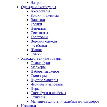
Элтранс
Одежда и аксессуары
Аксессуары
Брюки и джинсы
Варежки
Грелки
Перчатки
Свитшоты
Толстовки
Верхняя одежда
Футболки
Шапки
Сумки
Художественные товары
Стикербуки
Маркеры
Наборы маркеров
Сквизеры
Пустые маркеры
Чернила и заправки
Перья
Скетчбуки и альбомы
Стикеры
Малевичъ холсты и склейки для маркеров
Новинки