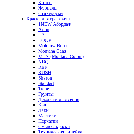
Книги
Журналы
Стикербуки
Краска для граффити
1NEW Абордаж
Arton
H7
LOOP
Molotow Burner
Montana Cans
MTN (Montana Colors)
NBQ
REF
RUSH
Skyron
Standart
Trane
Грунты
Декоративная серия
Кэпы
Лаки
Мастики
Перчатки
Смывка краски
Техническая линейка