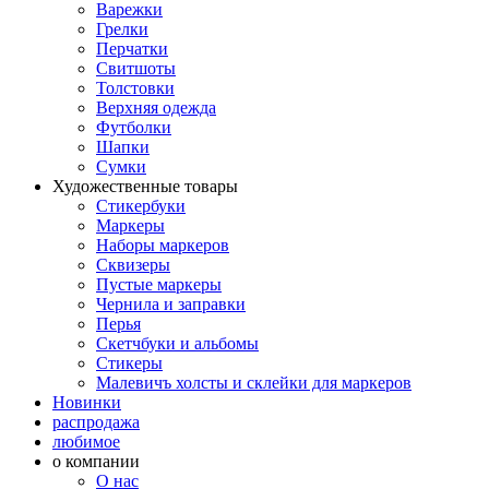
Варежки
Грелки
Перчатки
Свитшоты
Толстовки
Верхняя одежда
Футболки
Шапки
Сумки
Художественные товары
Стикербуки
Маркеры
Наборы маркеров
Сквизеры
Пустые маркеры
Чернила и заправки
Перья
Скетчбуки и альбомы
Стикеры
Малевичъ холсты и склейки для маркеров
Новинки
распродажа
любимое
о компании
О нас