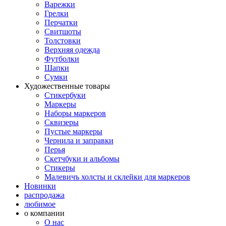
Варежки
Грелки
Перчатки
Свитшоты
Толстовки
Верхняя одежда
Футболки
Шапки
Сумки
Художественные товары
Стикербуки
Маркеры
Наборы маркеров
Сквизеры
Пустые маркеры
Чернила и заправки
Перья
Скетчбуки и альбомы
Стикеры
Малевичъ холсты и склейки для маркеров
Новинки
распродажа
любимое
о компании
О нас