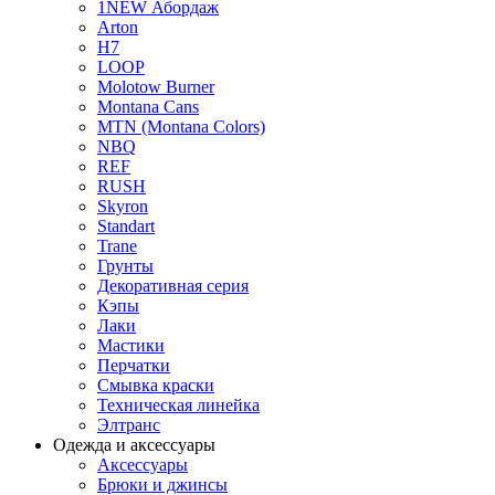
1NEW Абордаж
Arton
H7
LOOP
Molotow Burner
Montana Cans
MTN (Montana Colors)
NBQ
REF
RUSH
Skyron
Standart
Trane
Грунты
Декоративная серия
Кэпы
Лаки
Мастики
Перчатки
Смывка краски
Техническая линейка
Элтранс
Одежда и аксессуары
Аксессуары
Брюки и джинсы