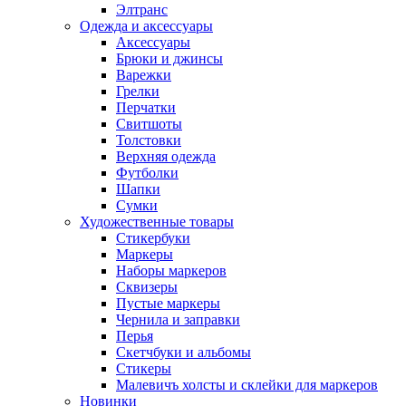
Элтранс
Одежда и аксессуары
Аксессуары
Брюки и джинсы
Варежки
Грелки
Перчатки
Свитшоты
Толстовки
Верхняя одежда
Футболки
Шапки
Сумки
Художественные товары
Стикербуки
Маркеры
Наборы маркеров
Сквизеры
Пустые маркеры
Чернила и заправки
Перья
Скетчбуки и альбомы
Стикеры
Малевичъ холсты и склейки для маркеров
Новинки