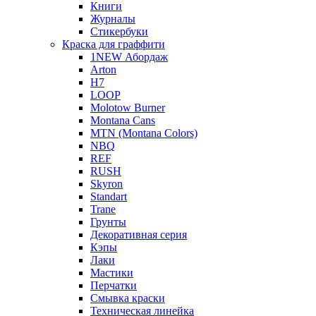
Книги
Журналы
Стикербуки
Краска для граффити
1NEW Абордаж
Arton
H7
LOOP
Molotow Burner
Montana Cans
MTN (Montana Colors)
NBQ
REF
RUSH
Skyron
Standart
Trane
Грунты
Декоративная серия
Кэпы
Лаки
Мастики
Перчатки
Смывка краски
Техническая линейка