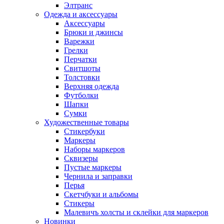
Элтранс
Одежда и аксессуары
Аксессуары
Брюки и джинсы
Варежки
Грелки
Перчатки
Свитшоты
Толстовки
Верхняя одежда
Футболки
Шапки
Сумки
Художественные товары
Стикербуки
Маркеры
Наборы маркеров
Сквизеры
Пустые маркеры
Чернила и заправки
Перья
Скетчбуки и альбомы
Стикеры
Малевичъ холсты и склейки для маркеров
Новинки