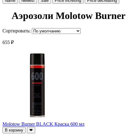
Name
Newest
Sale
Price incresing
Price decreasing
Аэрозоли Molotow Burner
Сортировать:
655 ₽
Molotow Burner BLACK Краска 600 мл
В корзину
❤