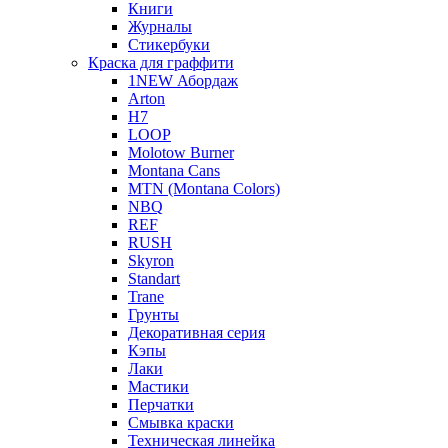
Книги
Журналы
Стикербуки
Краска для граффити
1NEW Абордаж
Arton
H7
LOOP
Molotow Burner
Montana Cans
MTN (Montana Colors)
NBQ
REF
RUSH
Skyron
Standart
Trane
Грунты
Декоративная серия
Кэпы
Лаки
Мастики
Перчатки
Смывка краски
Техническая линейка