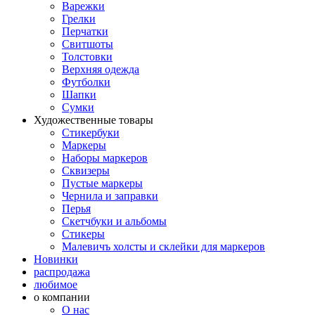
Варежки
Грелки
Перчатки
Свитшоты
Толстовки
Верхняя одежда
Футболки
Шапки
Сумки
Художественные товары
Стикербуки
Маркеры
Наборы маркеров
Сквизеры
Пустые маркеры
Чернила и заправки
Перья
Скетчбуки и альбомы
Стикеры
Малевичъ холсты и склейки для маркеров
Новинки
распродажа
любимое
о компании
О нас