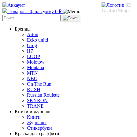
3D
Graffiti Shop
Товаров - 0, на сумму 0 ₽
Бренды
Arton
Ecko unltd
Grog
H7
LOOP
Molotow
Montana
MTN
NBQ
On The Run
RUSH
Russian Roulette
SKYRON
TRANE
Книги и журналы
Книги
Журналы
Стикербуки
Краска для граффити