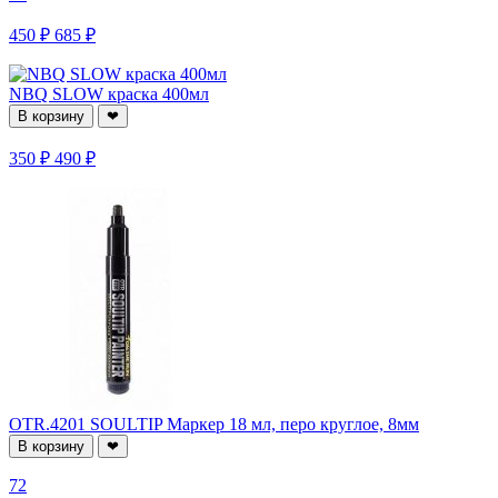
450 ₽
685 ₽
NBQ SLOW краска 400мл
В корзину
❤
350 ₽
490 ₽
OTR.4201 SOULTIP Маркер 18 мл, перо круглое, 8мм
В корзину
❤
72