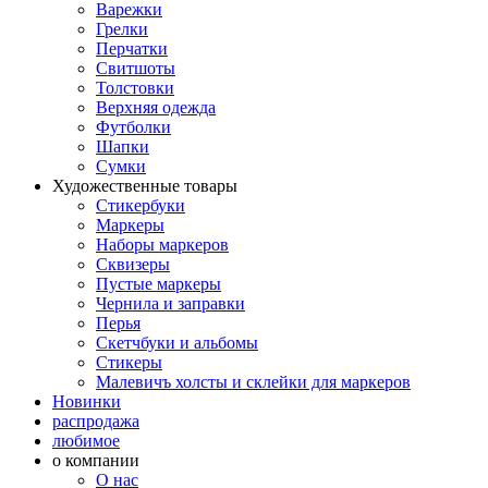
Варежки
Грелки
Перчатки
Свитшоты
Толстовки
Верхняя одежда
Футболки
Шапки
Сумки
Художественные товары
Стикербуки
Маркеры
Наборы маркеров
Сквизеры
Пустые маркеры
Чернила и заправки
Перья
Скетчбуки и альбомы
Стикеры
Малевичъ холсты и склейки для маркеров
Новинки
распродажа
любимое
о компании
О нас