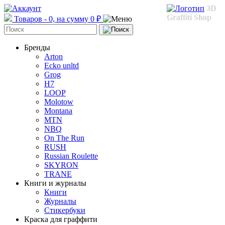
3D
Graffiti Shop
Товаров - 0, на сумму 0 ₽
Бренды
Arton
Ecko unltd
Grog
H7
LOOP
Molotow
Montana
MTN
NBQ
On The Run
RUSH
Russian Roulette
SKYRON
TRANE
Книги и журналы
Книги
Журналы
Стикербуки
Краска для граффити