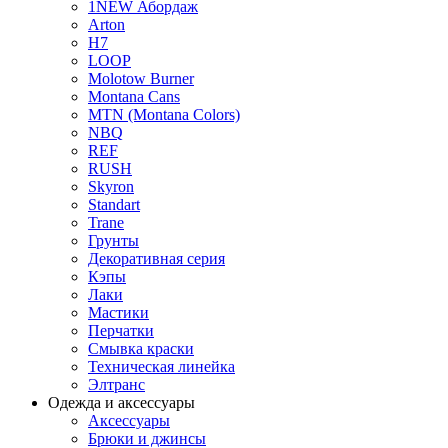
1NEW Абордаж
Arton
H7
LOOP
Molotow Burner
Montana Cans
MTN (Montana Colors)
NBQ
REF
RUSH
Skyron
Standart
Trane
Грунты
Декоративная серия
Кэпы
Лаки
Мастики
Перчатки
Смывка краски
Техническая линейка
Элтранс
Одежда и аксессуары
Аксессуары
Брюки и джинсы