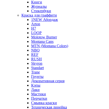
Книги
Журналы
Стикербуки
Краска для граффити
1NEW Абордаж
Arton
H7
LOOP
Molotow Burner
Montana Cans
MTN (Montana Colors)
NBQ
REF
RUSH
Skyron
Standart
Trane
Грунты
Декоративная серия
Кэпы
Лаки
Мастики
Перчатки
Смывка краски
Техническая линейка