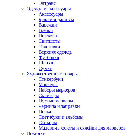
Элтранс
Одежда и аксессуары
Аксессуары
Брюки и джинсы
Варежки
Грелки
Перчатки
Свитшоты
Толстовки
Верхняя одежда
Футболки
Шапки
Сумки
Художественные товары
Стикербуки
Маркеры
Наборы маркеров
Сквизеры
Пустые маркеры
Чернила и заправки
Перья
Скетчбуки и альбомы
Стикеры
Малевичъ холсты и склейки для маркеров
Новинки