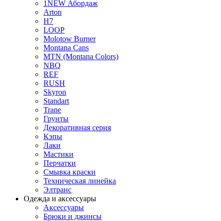
1NEW Абордаж
Arton
H7
LOOP
Molotow Burner
Montana Cans
MTN (Montana Colors)
NBQ
REF
RUSH
Skyron
Standart
Trane
Грунты
Декоративная серия
Кэпы
Лаки
Мастики
Перчатки
Смывка краски
Техническая линейка
Элтранс
Одежда и аксессуары
Аксессуары
Брюки и джинсы