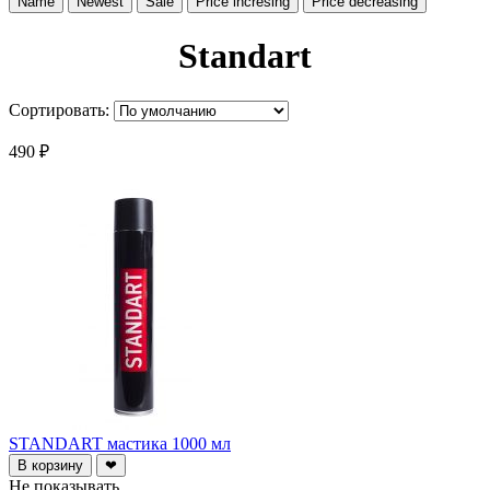
Name
Newest
Sale
Price incresing
Price decreasing
Standart
Сортировать:
490 ₽
STANDART мастика 1000 мл
В корзину
❤
Не показывать