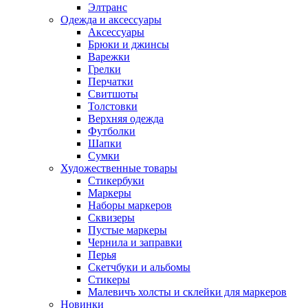
Элтранс
Одежда и аксессуары
Аксессуары
Брюки и джинсы
Варежки
Грелки
Перчатки
Свитшоты
Толстовки
Верхняя одежда
Футболки
Шапки
Сумки
Художественные товары
Стикербуки
Маркеры
Наборы маркеров
Сквизеры
Пустые маркеры
Чернила и заправки
Перья
Скетчбуки и альбомы
Стикеры
Малевичъ холсты и склейки для маркеров
Новинки