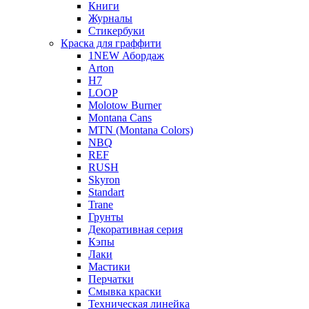
Книги
Журналы
Стикербуки
Краска для граффити
1NEW Абордаж
Arton
H7
LOOP
Molotow Burner
Montana Cans
MTN (Montana Colors)
NBQ
REF
RUSH
Skyron
Standart
Trane
Грунты
Декоративная серия
Кэпы
Лаки
Мастики
Перчатки
Смывка краски
Техническая линейка