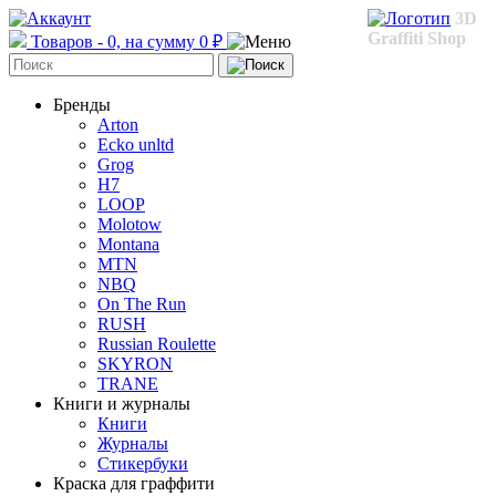
3D
Graffiti Shop
Товаров - 0, на сумму 0 ₽
Бренды
Arton
Ecko unltd
Grog
H7
LOOP
Molotow
Montana
MTN
NBQ
On The Run
RUSH
Russian Roulette
SKYRON
TRANE
Книги и журналы
Книги
Журналы
Стикербуки
Краска для граффити