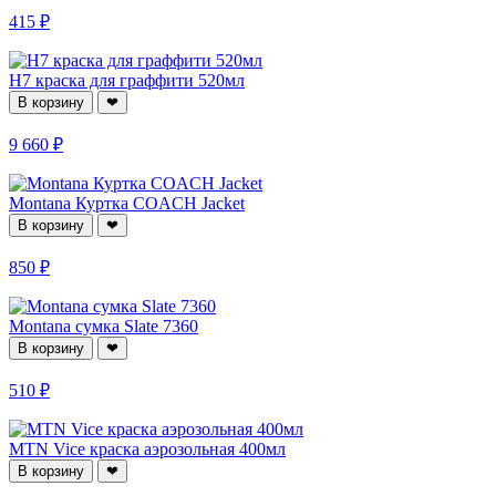
415 ₽
H7 краска для граффити 520мл
В корзину
❤
9 660 ₽
Montana Куртка COACH Jacket
В корзину
❤
850 ₽
Montana сумка Slate 7360
В корзину
❤
510 ₽
MTN Vice краска аэрозольная 400мл
В корзину
❤