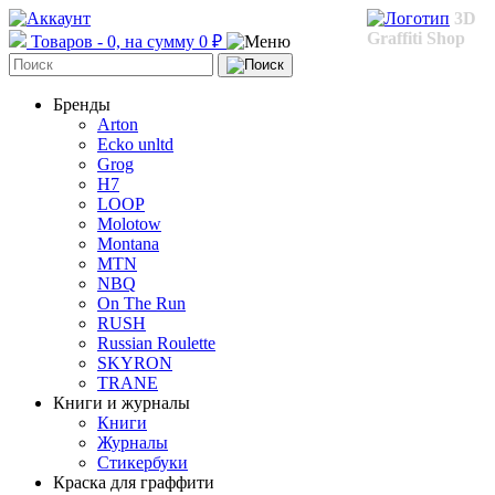
3D
Graffiti Shop
Товаров - 0, на сумму 0 ₽
Бренды
Arton
Ecko unltd
Grog
H7
LOOP
Molotow
Montana
MTN
NBQ
On The Run
RUSH
Russian Roulette
SKYRON
TRANE
Книги и журналы
Книги
Журналы
Стикербуки
Краска для граффити