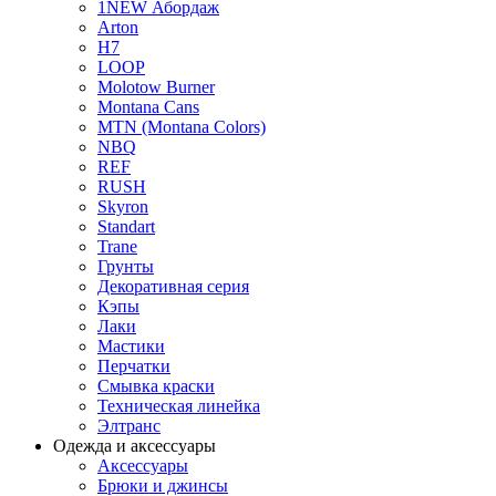
1NEW Абордаж
Arton
H7
LOOP
Molotow Burner
Montana Cans
MTN (Montana Colors)
NBQ
REF
RUSH
Skyron
Standart
Trane
Грунты
Декоративная серия
Кэпы
Лаки
Мастики
Перчатки
Смывка краски
Техническая линейка
Элтранс
Одежда и аксессуары
Аксессуары
Брюки и джинсы