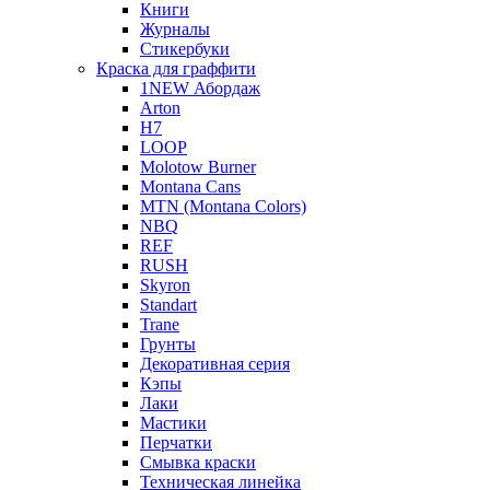
Книги
Журналы
Стикербуки
Краска для граффити
1NEW Абордаж
Arton
H7
LOOP
Molotow Burner
Montana Cans
MTN (Montana Colors)
NBQ
REF
RUSH
Skyron
Standart
Trane
Грунты
Декоративная серия
Кэпы
Лаки
Мастики
Перчатки
Смывка краски
Техническая линейка