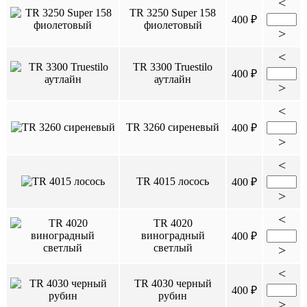
<
TR 3250 Super 158
400 ₽
фиолетовый
>
<
TR 3300 Truestilo
400 ₽
аутлайн
>
<
TR 3260 сиреневый
400 ₽
>
<
TR 4015 лосось
400 ₽
>
<
TR 4020
виноградный
400 ₽
светлый
>
<
TR 4030 черный
400 ₽
рубин
>