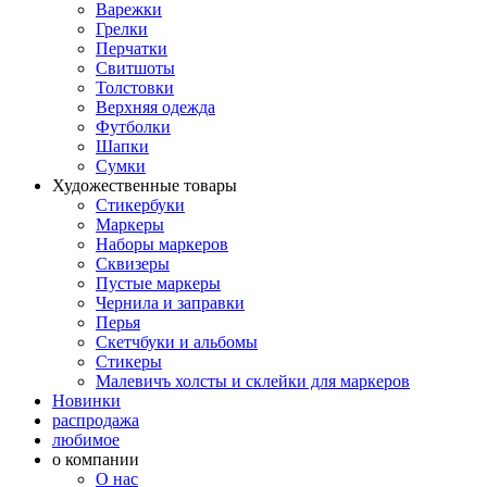
Варежки
Грелки
Перчатки
Свитшоты
Толстовки
Верхняя одежда
Футболки
Шапки
Сумки
Художественные товары
Стикербуки
Маркеры
Наборы маркеров
Сквизеры
Пустые маркеры
Чернила и заправки
Перья
Скетчбуки и альбомы
Стикеры
Малевичъ холсты и склейки для маркеров
Новинки
распродажа
любимое
о компании
О нас