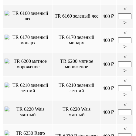
<
TR 6160 зеленый лес
400 ₽
>
<
TR 6170 зеленый
400 ₽
монарх
>
<
TR 6200 мятное
400 ₽
мороженое
>
<
TR 6210 зеленый
400 ₽
летний
>
<
TR 6220 Wais
400 ₽
мятный
>
<
TR 6230 Retro океан