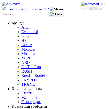
3D
Graffiti Shop
Товаров - 0, на сумму 0 ₽
Бренды
Arton
Ecko unltd
Grog
H7
LOOP
Molotow
Montana
MTN
NBQ
On The Run
RUSH
Russian Roulette
SKYRON
TRANE
Книги и журналы
Книги
Журналы
Стикербуки
Краска для граффити