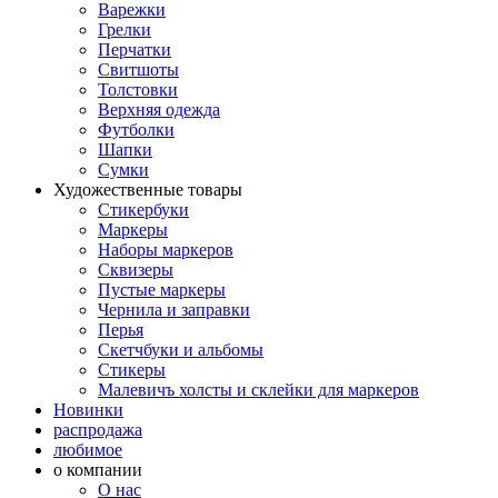
Варежки
Грелки
Перчатки
Свитшоты
Толстовки
Верхняя одежда
Футболки
Шапки
Сумки
Художественные товары
Стикербуки
Маркеры
Наборы маркеров
Сквизеры
Пустые маркеры
Чернила и заправки
Перья
Скетчбуки и альбомы
Стикеры
Малевичъ холсты и склейки для маркеров
Новинки
распродажа
любимое
о компании
О нас