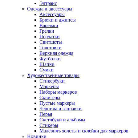
Элтранс
Одежда и аксессуары
Аксессуары
Брюки и джинсы
Варежки
Грелки
Перчатки
Свитшоты
Толстовки
Верхняя одежда
Футболки
Шапки
Сумки
Художественные товары
Стикербуки
Маркеры
Наборы маркеров
Сквизеры
Пустые маркеры
Чернила и заправки
Перья
Скетчбуки и альбомы
Стикеры
Малевичъ холсты и склейки для маркеров
Новинки