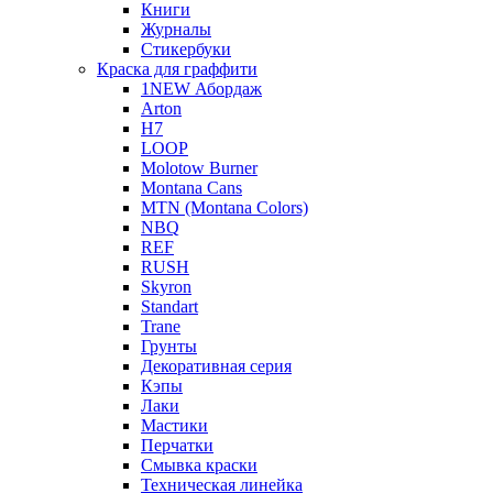
Книги
Журналы
Стикербуки
Краска для граффити
1NEW Абордаж
Arton
H7
LOOP
Molotow Burner
Montana Cans
MTN (Montana Colors)
NBQ
REF
RUSH
Skyron
Standart
Trane
Грунты
Декоративная серия
Кэпы
Лаки
Мастики
Перчатки
Смывка краски
Техническая линейка