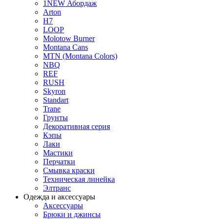
1NEW Абордаж
Arton
H7
LOOP
Molotow Burner
Montana Cans
MTN (Montana Colors)
NBQ
REF
RUSH
Skyron
Standart
Trane
Грунты
Декоративная серия
Кэпы
Лаки
Мастики
Перчатки
Смывка краски
Техническая линейка
Элтранс
Одежда и аксессуары
Аксессуары
Брюки и джинсы